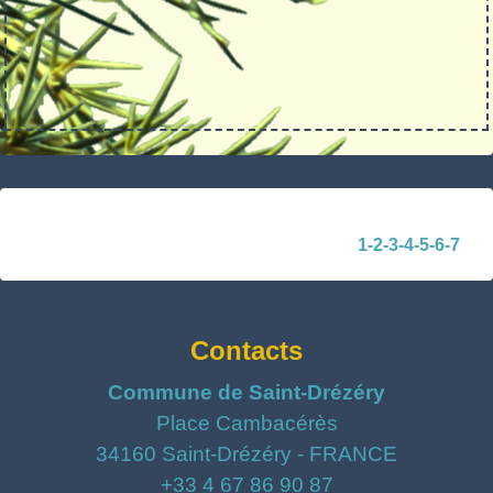
1
-2
-3
-4
-5
-6
-7
Contacts
Commune de Saint-Drézéry
Place Cambacérès
34160 Saint-Drézéry - FRANCE
+33 4 67 86 90 87