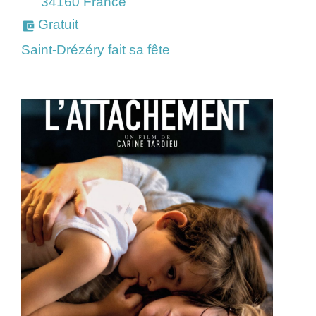
34160 France
Gratuit
account_balance_wallet
Saint-Drézéry fait sa fête