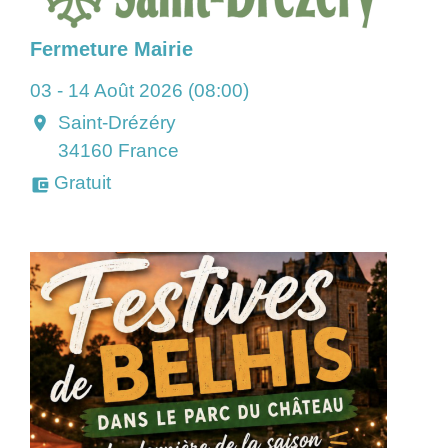
Fermeture Mairie
03 - 14 Août 2026 (08:00)
Saint-Drézéry
location_on
34160 France
Gratuit
account_balance_wallet