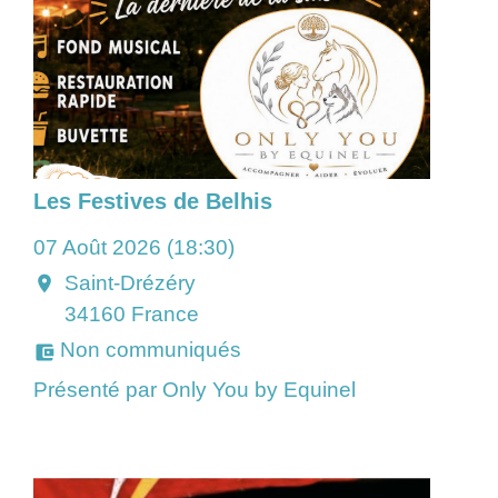
Les Festives de Belhis
07 Août 2026 (18:30)
Saint-Drézéry
location_on
34160 France
Non communiqués
account_balance_wallet
Présenté par Only You by Equinel