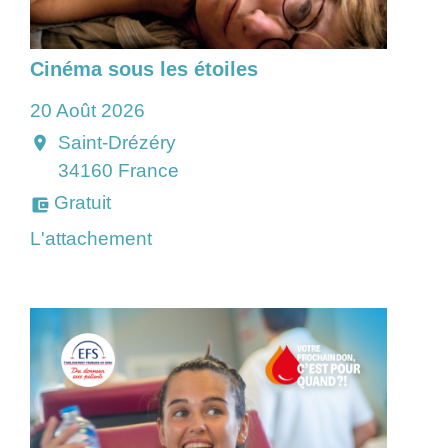
Cinéma sous les étoiles
20 Août 2026
Saint-Drézéry
location_on
34160 France
Gratuit
account_balance_wallet
L'attachement