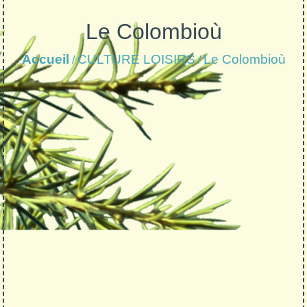
Le Colombioù
Accueil
CULTURE LOISIRS
Le Colombioù
/
/