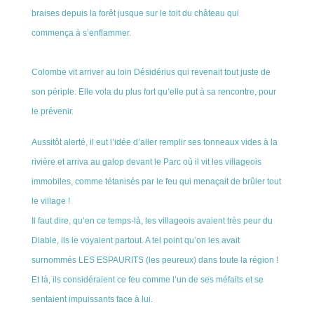
braises depuis la forêt jusque sur le toit du château qui
commença à s’enflammer.
Colombe vit arriver au loin Désidérius qui revenait tout juste de
son périple. Elle vola du plus fort qu’elle put à sa rencontre, pour
le prévenir.
Aussitôt alerté, il eut l’idée d’aller remplir ses tonneaux vides à la
rivière et arriva au galop devant le Parc où il vit les villageois
immobiles, comme tétanisés par le feu qui menaçait de brûler tout
le village !
Il faut dire, qu’en ce temps-là, les villageois avaient très peur du
Diable, ils le voyaient partout. A tel point qu’on les avait
surnommés LES ESPAURITS (les peureux) dans toute la région !
Et là, ils considéraient ce feu comme l’un de ses méfaits et se
sentaient impuissants face à lui.