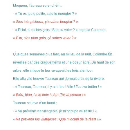
Moqueur, Taureau surenchérit :
- « Tu es toute petite, sais-tu meugler ? »
« Sies tota pichona, çò sabes beuglar ? »
- « Et toi, tu es très gros ! Sais-tu voler ? » objecta Colombe.
« E tu, sies plan gròs, çò sabes volar ? »
Quelques semaines plus tard, au milieu de la nuit, Colombe fût
réveillée par des craquements et une odeur âcre. Du haut de son
arbre, elle vit que le feu ravageait les bois alentour.
Elle alla vite trouver Taureau qui dormait près de la rivière.
- « Taureau, Taureau, il y a le feu ! Vite ! Tout va brûler ! »
« Biòu, biòu, i a lo fuòc ! Lèu ! Tot va cremar ! »
Taureau se leva d’un bond :
- « Va prévenir les villageois, je m’occupe du reste ! »
« Va prevenir los vilatgeses ! Que m'ocupi de la rèsta ! »