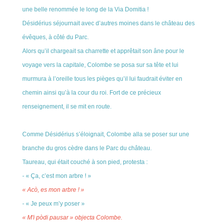
une belle renommée le long de la Via Domitia !
Désidérius séjournait avec d’autres moines dans le château des
évêques, à côté du Parc.
Alors qu’il chargeait sa charrette et apprêtait son âne pour le
voyage vers la capitale, Colombe se posa sur sa tête et lui
murmura à l’oreille tous les pièges qu’il lui faudrait éviter en
chemin ainsi qu’à la cour du roi. Fort de ce précieux
renseignement, il se mit en route.
Comme Désidérius s’éloignait, Colombe alla se poser sur une
branche du gros cèdre dans le Parc du château.
Taureau, qui était couché à son pied, protesta :
- « Ça, c’est mon arbre ! »
« Acò, es mon arbre ! »
- « Je peux m’y poser »
« M'i pòdi pausar » objecta Colombe.