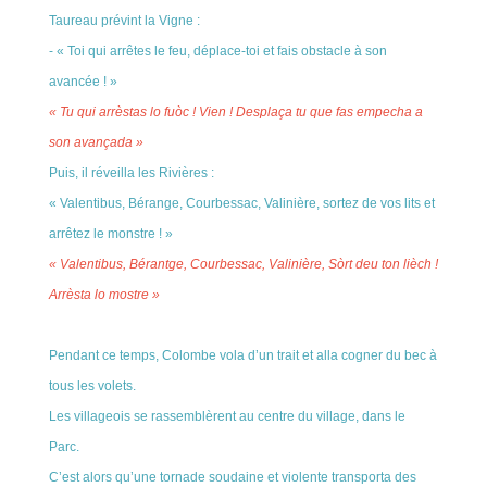
Taureau prévint la Vigne :
- « Toi qui arrêtes le feu, déplace-toi et fais obstacle à son
avancée ! »
« Tu qui arrèstas lo fuòc ! Vien ! Desplaça tu que fas empecha a
son avançada »
Puis, il réveilla les Rivières :
« Valentibus, Bérange, Courbessac, Valinière, sortez de vos lits et
arrêtez le monstre ! »
« Valentibus, Bérantge, Courbessac, Valinière, Sòrt deu ton lièch !
Arrèsta lo mostre »
Pendant ce temps, Colombe vola d’un trait et alla cogner du bec à
tous les volets.
Les villageois se rassemblèrent au centre du village, dans le
Parc.
C’est alors qu’une tornade soudaine et violente transporta des