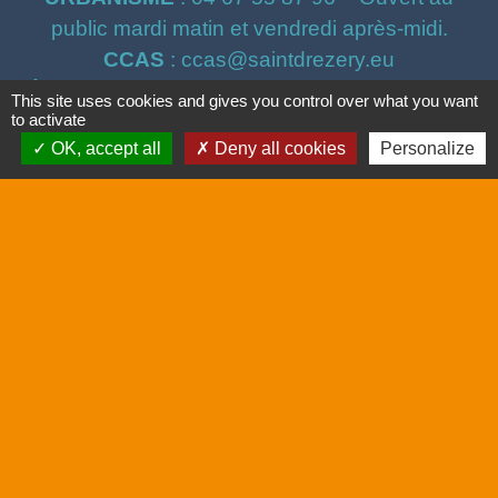
public mardi matin et vendredi après-midi.
CCAS
: ccas@saintdrezery.eu
ÉCOLE & JEUNESSE
: M. Montella - 06 60 18
This site uses cookies and gives you control over what you want
98 40 / montella@saintdrezery.eu
to activate
OK, accept all
Deny all cookies
Personalize
Liens
Bibliothèque
Mentions légales
-
Politique de confidentialité
-
Accessibilité
-
Plan du site
-
Gestion des cookies