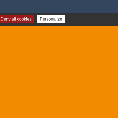
18h00
Deny all cookies
Personalize
3 06
dredi après-midi.
saintdrezery.eu
-
Gestion des cookies