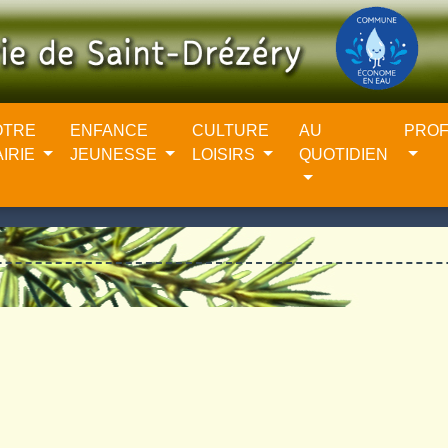
OTRE
ENFANCE
CULTURE
AU
PROF
AIRIE
JEUNESSE
LOISIRS
QUOTIDIEN