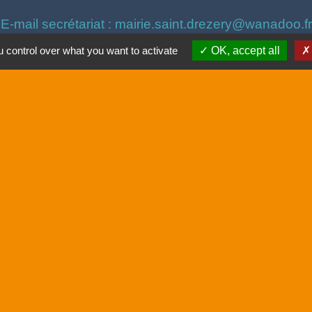
E-mail secrétariat : mairie.saint.drezery@wanadoo.fr
ires
: du lundi au jeudi : 8h30 à 12h15 et 14h30 à 
 control over what you want to activate
OK, accept all
Vendredi
: 8h30 à 12h15 et 14h30 à 17h00
LICE MUNICIPALE
: 04 67 86 90 87 ou 06 98 56 8
04 67 55 87 96 – Ouvert au public mardi matin et ven
CCAS
: ccas@saintdrezery.eu
UNESSE
: M. Montella - 06 60 18 98 40 / montella@
s
que
tique de confidentialité
-
Accessibilité
-
Plan du site