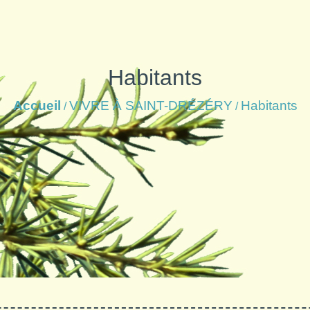
Habitants
Accueil
VIVRE À SAINT-DRÉZÉRY
Habitants
/
/