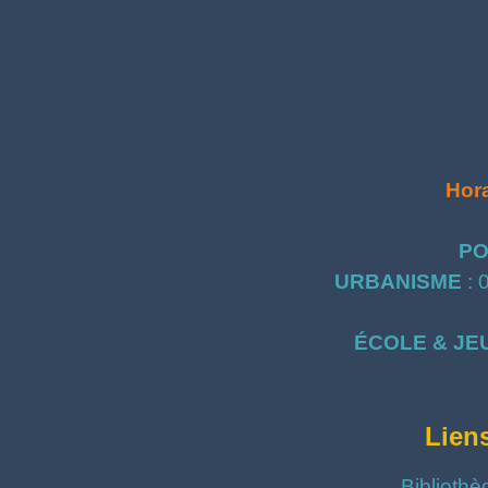
Hora
PO
URBANISME
: 
ÉCOLE & JE
Lien
Bibliothè