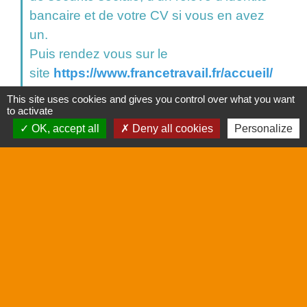
bancaire et de votre CV si vous en avez
un.
Puis rendez vous sur le
site
https://www.francetravail.fr/accueil/
This site uses cookies and gives you control over what you want
to activate
OK, accept all
Deny all cookies
Personalize
🌟
AFPA
Depuis 1949, l'Afpa est le premier
organisme de formation professionnelle
qualifiante.
N’hésitez pas à consulter toutes les offres