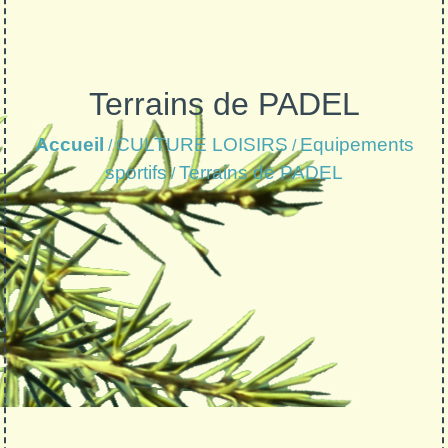
Terrains de PADEL
Accueil
CULTURE LOISIRS
Equipements
/
/
sportifs
Terrains de PADEL
/