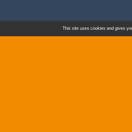
This site uses cookies and gives you
Hora
PO
URBANISME
: 
ÉCOLE & JE