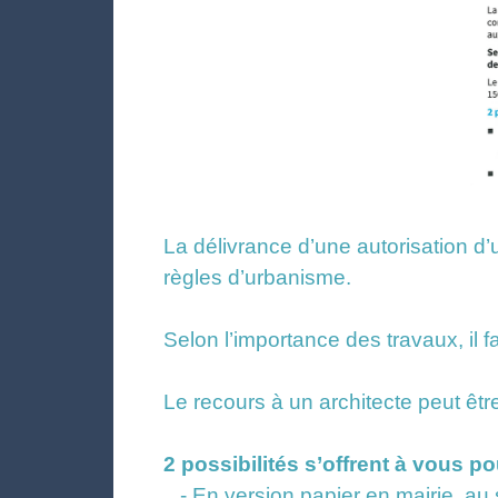
La délivrance d’une autorisation d
règles d’urbanisme.
Selon l’importance des travaux, il 
Le recours à un architecte peut êt
2 possibilités s’offrent à vous p
- En version papier en mairie, au 