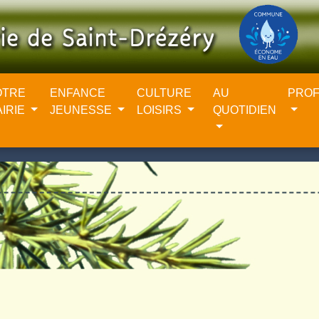
OTRE
ENFANCE
CULTURE
AU
PROF
AIRIE
JEUNESSE
LOISIRS
QUOTIDIEN