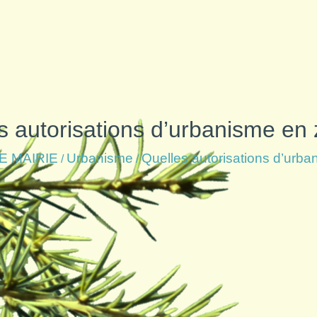
s autorisations d’urbanisme en
E MAIRIE
Urbanisme
Quelles autorisations d’urb
/
/