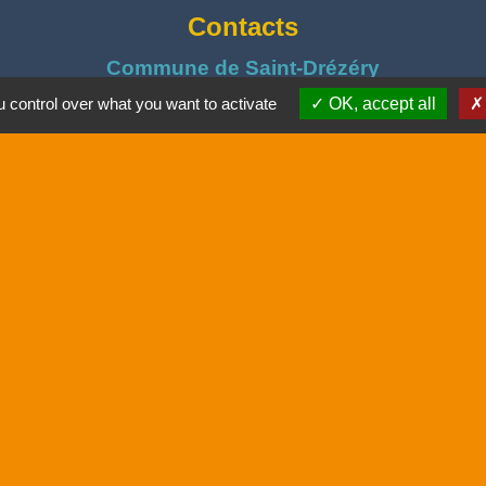
Contacts
Commune de Saint-Drézéry
Place Cambacérès
 control over what you want to activate
OK, accept all
34160 Saint-Drézéry - FRANCE
+33 4 67 86 90 87
E-mail secrétariat : mairie.saint.drezery@wanadoo.fr
ires
: du lundi au jeudi : 8h30 à 12h15 et 14h30 à 
Vendredi
: 8h30 à 12h15 et 14h30 à 17h00
LICE MUNICIPALE
: 04 67 86 90 87 ou 06 98 56 8
04 67 55 87 96 – Ouvert au public mardi matin et ven
CCAS
: ccas@saintdrezery.eu
UNESSE
: M. Montella - 06 60 18 98 40 / montella@