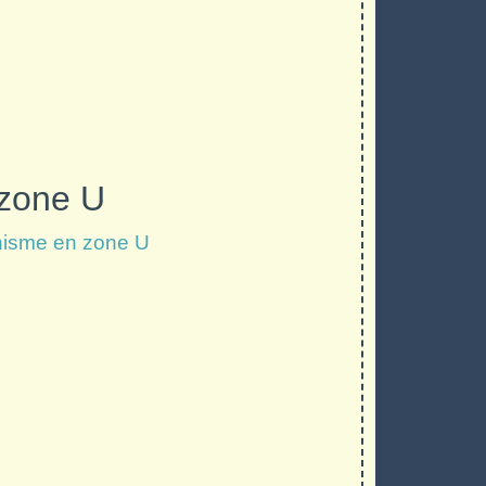
 zone U
anisme en zone U