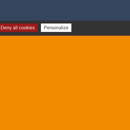
Deny all cookies
Personalize
18h00
3 06
dredi après-midi.
saintdrezery.eu