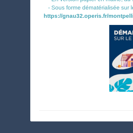
- Sous forme dématérialisée sur l
https://gnau32.operis.fr/montpell