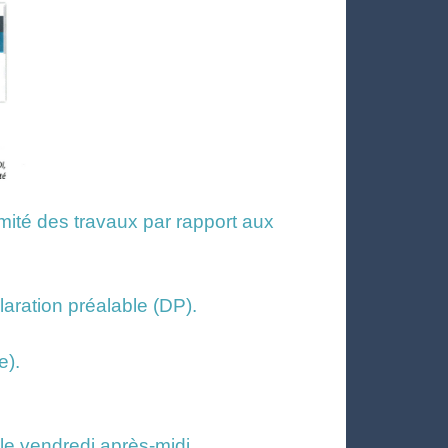
mité des travaux par rapport aux
laration préalable (DP).
e).
 le vendredi après-midi