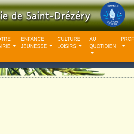
OTRE
ENFANCE
CULTURE
AU
PROF
AIRIE
JEUNESSE
LOISIRS
QUOTIDIEN