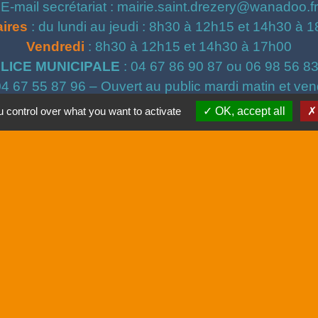
E-mail secrétariat : mairie.saint.drezery@wanadoo.fr
ires
: du lundi au jeudi : 8h30 à 12h15 et 14h30 à 
Vendredi
: 8h30 à 12h15 et 14h30 à 17h00
LICE MUNICIPALE
: 04 67 86 90 87 ou 06 98 56 8
04 67 55 87 96 – Ouvert au public mardi matin et ven
CCAS
: ccas@saintdrezery.eu
 control over what you want to activate
OK, accept all
UNESSE
: M. Montella - 06 60 18 98 40 / montella@
s
que
tique de confidentialité
-
Accessibilité
-
Plan du site