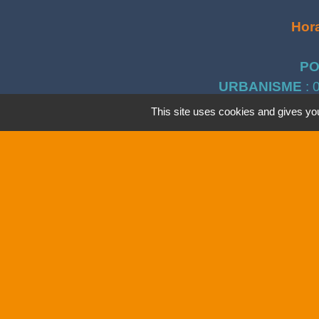
Hora
PO
URBANISME
: 
This site uses cookies and gives you
ÉCOLE & JE
Lien
Bibliothè
Mentions légales
-
Poli