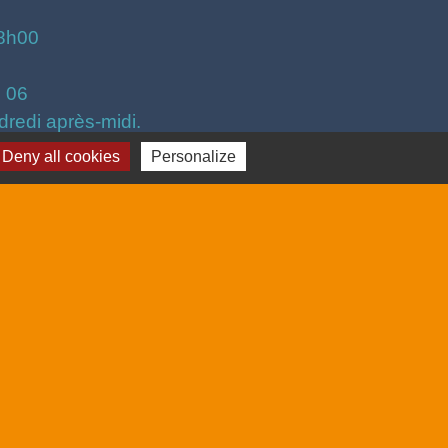
18h00
3 06
dredi après-midi.
Deny all cookies
Personalize
saintdrezery.eu
-
Gestion des cookies