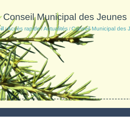
Conseil Municipal des Jeunes
il
Accès rapide
Actualités
Conseil Municipal des
/
/
/