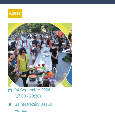
Autres
date_range
04 Septembre 2026
(17:00 - 20:30)
room
Saint-Drézéry 34160
France